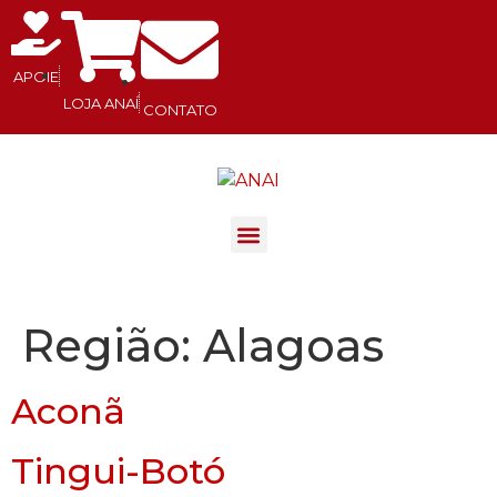
APOIE
LOJA ANAÍ
CONTATO
.
Região:
Alagoas
Aconã
Tingui-Botó