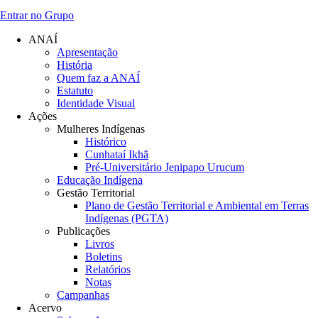
Entrar no Grupo
ANAÍ
Apresentação
História
Quem faz a ANAÍ
Estatuto
Identidade Visual
Ações
Mulheres Indígenas
Histórico
Cunhataí Ikhã
Pré-Universitário Jenipapo Urucum
Educação Indígena
Gestão Territorial
Plano de Gestão Territorial e Ambiental em Terras
Indígenas (PGTA)
Publicações
Livros
Boletins
Relatórios
Notas
Campanhas
Acervo