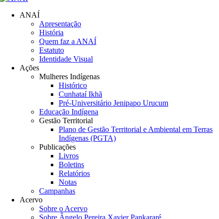
ANAÍ
Apresentação
História
Quem faz a ANAÍ
Estatuto
Identidade Visual
Ações
Mulheres Indígenas
Histórico
Cunhataí Ikhã
Pré-Universitário Jenipapo Urucum
Educação Indígena
Gestão Territorial
Plano de Gestão Territorial e Ambiental em Terras
Indígenas (PGTA)
Publicações
Livros
Boletins
Relatórios
Notas
Campanhas
Acervo
Sobre o Acervo
Sobre Ângelo Pereira Xavier Pankararé