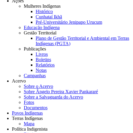
Ações
Mulheres Indígenas
Histórico
Cunhataí Ikhã
Pré-Universitário Jenipapo Urucum
Educação Indígena
Gestão Territorial
Plano de Gestão Territorial e Ambiental em Terras
Indígenas (PGTA)
Publicações
Livros
Boletins
Relatórios
Notas
Campanhas
Acervo
Sobre o Acervo
Sobre Ângelo Pereira Xavier Pankararé
Sobre a Salvaguarda do Acervo
Fotos
Documentos
Povos Indígenas
Terras Indígenas
Mapa
Política Indigenista