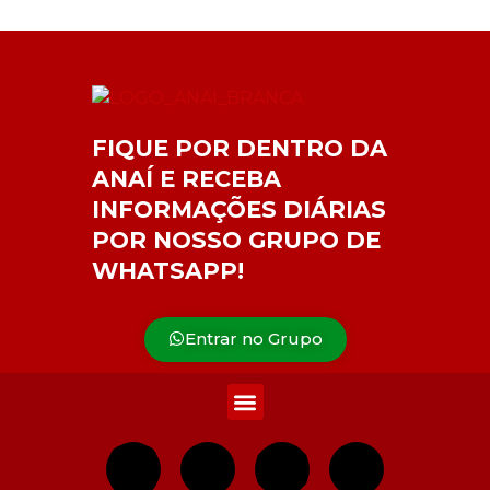
FIQUE POR DENTRO DA
ANAÍ E RECEBA
INFORMAÇÕES DIÁRIAS
POR NOSSO GRUPO DE
WHATSAPP!
Entrar no Grupo