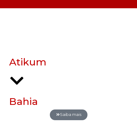
Atikum
Bahia
Saiba mais