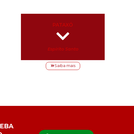
PATAXÓ
Espírito Santo
Saiba mais
CEBA