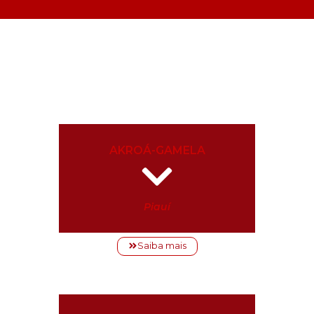
AKROÁ-GAMELA
Piauí
Saiba mais