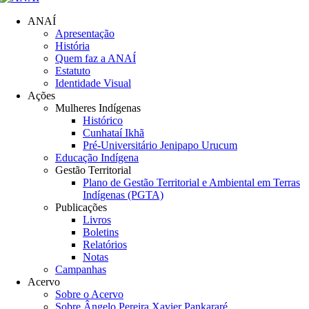
ANAÍ
Apresentação
História
Quem faz a ANAÍ
Estatuto
Identidade Visual
Ações
Mulheres Indígenas
Histórico
Cunhataí Ikhã
Pré-Universitário Jenipapo Urucum
Educação Indígena
Gestão Territorial
Plano de Gestão Territorial e Ambiental em Terras
Indígenas (PGTA)
Publicações
Livros
Boletins
Relatórios
Notas
Campanhas
Acervo
Sobre o Acervo
Sobre Ângelo Pereira Xavier Pankararé