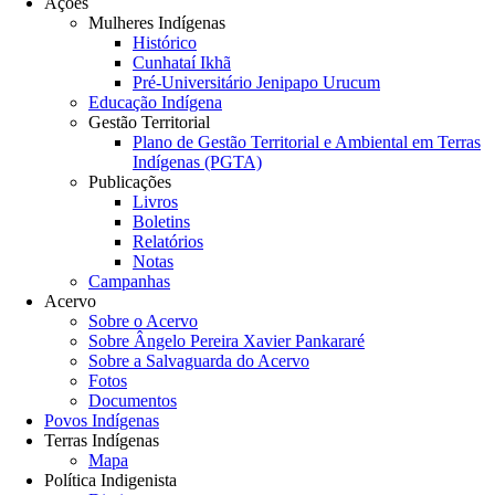
Ações
Mulheres Indígenas
Histórico
Cunhataí Ikhã
Pré-Universitário Jenipapo Urucum
Educação Indígena
Gestão Territorial
Plano de Gestão Territorial e Ambiental em Terras
Indígenas (PGTA)
Publicações
Livros
Boletins
Relatórios
Notas
Campanhas
Acervo
Sobre o Acervo
Sobre Ângelo Pereira Xavier Pankararé
Sobre a Salvaguarda do Acervo
Fotos
Documentos
Povos Indígenas
Terras Indígenas
Mapa
Política Indigenista