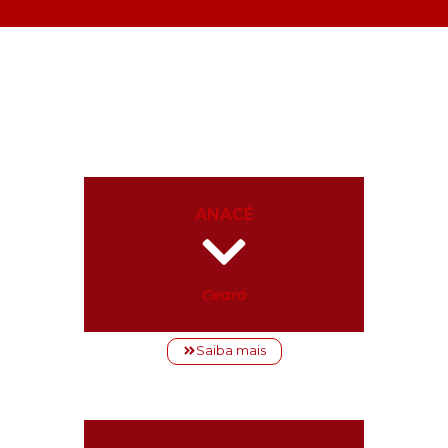
ANACÉ
Ceará
Saiba mais