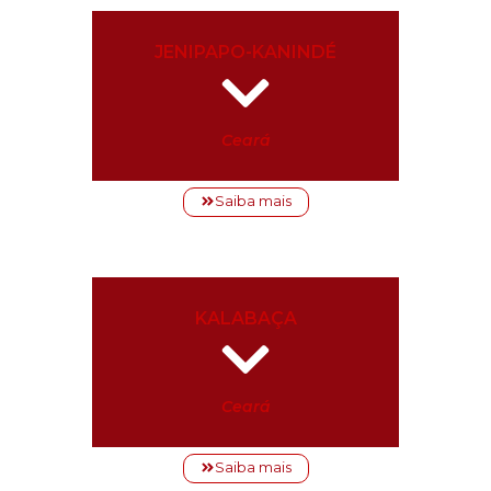
JENIPAPO-KANINDÉ
Ceará
Saiba mais
KALABAÇA
Ceará
Saiba mais