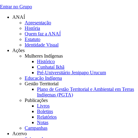
Entrar no Grupo
ANAÍ
Apresentação
História
Quem faz a ANAÍ
Estatuto
Identidade Visual
Ações
Mulheres Indígenas
Histórico
Cunhataí Ikhã
Pré-Universitário Jenipapo Urucum
Educação Indígena
Gestão Territorial
Plano de Gestão Territorial e Ambiental em Terras
Indígenas (PGTA)
Publicações
Livros
Boletins
Relatórios
Notas
Campanhas
Acervo