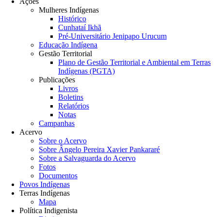
Ações
Mulheres Indígenas
Histórico
Cunhataí Ikhã
Pré-Universitário Jenipapo Urucum
Educação Indígena
Gestão Territorial
Plano de Gestão Territorial e Ambiental em Terras
Indígenas (PGTA)
Publicações
Livros
Boletins
Relatórios
Notas
Campanhas
Acervo
Sobre o Acervo
Sobre Ângelo Pereira Xavier Pankararé
Sobre a Salvaguarda do Acervo
Fotos
Documentos
Povos Indígenas
Terras Indígenas
Mapa
Política Indigenista